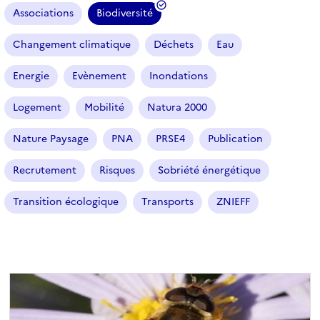
r
Associations
Biodiversité
(
t
i
f
Changement climatique
Déchets
Eau
c
i
l
l
Energie
Evènement
Inondations
e
t
s
r
Logement
Mobilité
Natura 2000
e
Nature Paysage
PNA
PRSE4
Publication
s
é
Recrutement
Risques
Sobriété énergétique
l
e
Transition écologique
Transports
ZNIEFF
c
t
i
o
n
n
é