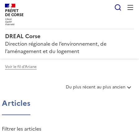
Reche
PRÉFET
DE CORSE
DREAL Corse
Direction régionale de l’environnement, de
l’aménagement et du logement
Voir le fil d'Ariane
T
Du plus récent au plus ancien
r
i
Articles
e
r
l
e
Filtrer les articles
s
a