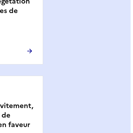
égétation
es de
évitement,
 de
n faveur