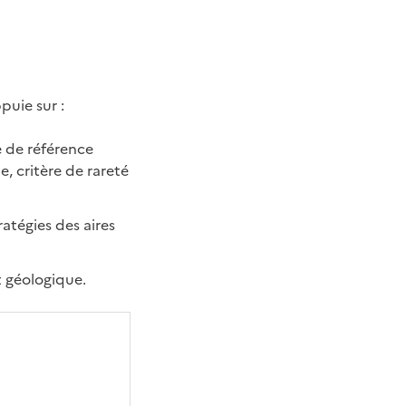
ppuie sur :
re de référence
e, critère de rareté
ratégies des aires
t géologique.