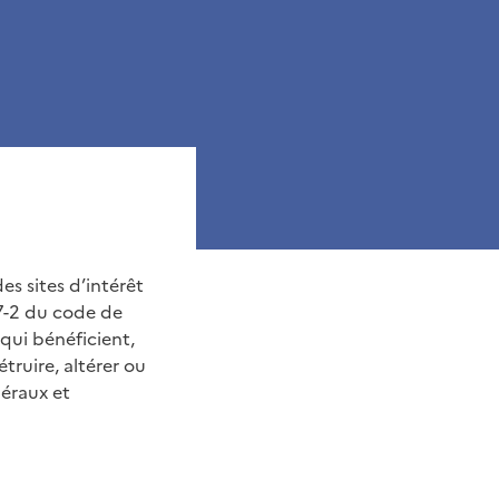
es sites d’intérêt
-17-2 du code de
 qui bénéficient,
truire, altérer ou
néraux et