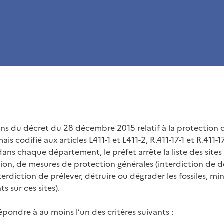
ons du décret du 28 décembre 2015 relatif à la protection d
is codifié aux articles L411-1 et L411-2, R.411-17-1 et R.411
ans chaque département, le préfet arrête la liste des sites
ption, de mesures de protection générales (interdiction de dé
nterdiction de prélever, détruire ou dégrader les fossiles, mi
s sur ces sites).
épondre à au moins l’un des critères suivants :