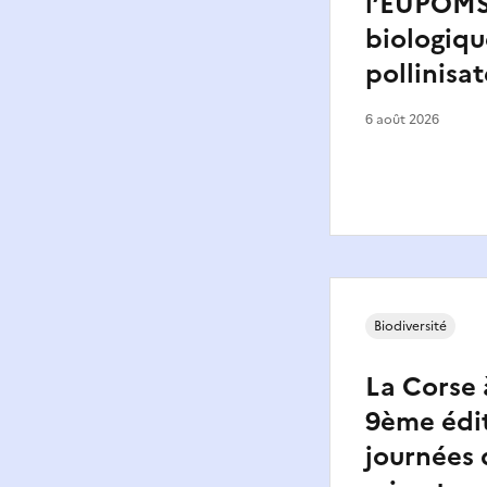
l’EUPOMS 
biologiqu
pollinisat
6 août 2026
Biodiversité
La Corse 
9ème édi
journées 