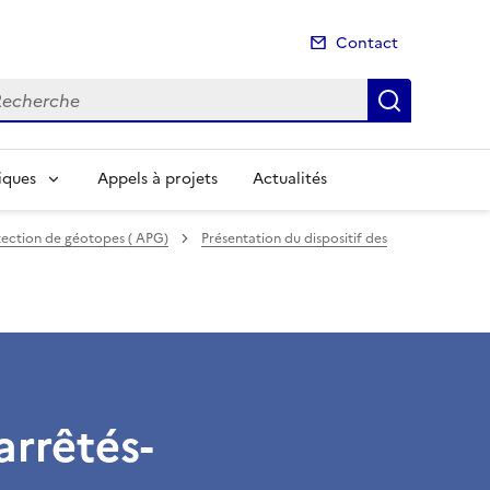
Contact
cherche
Recherch
iques
Appels à projets
Actualités
tection de géotopes ( APG)
Présentation du dispositif des
arrêtés-