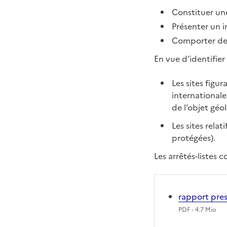
Constituer une
Présenter un i
Comporter des
En vue d’identifier 
Les sites figu
internationale
de l’objet géo
Les sites rela
protégées).
Les arrêtés-listes 
rapport pres
PDF
- 4.7 Mio