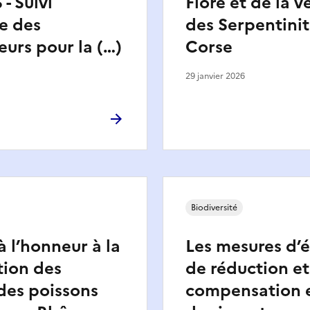
- Suivi
Flore et de la v
e des
des Serpentinit
eurs pour la (…)
Corse
29 janvier 2026
Biodiversité
à l’honneur à la
Les mesures d’
tion des
de réduction et
des poissons
compensation e