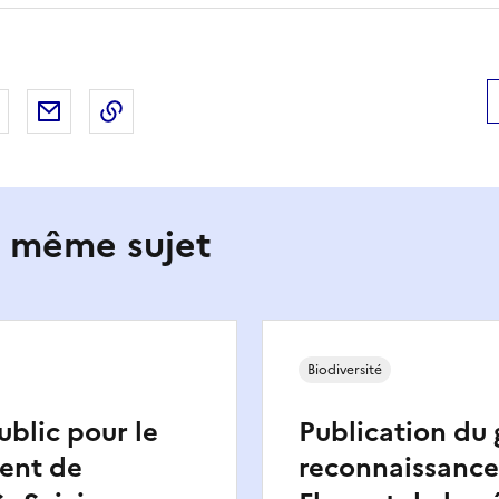
 Facebook
er sur X
Partager sur LinkedIn
Partager par email
Copier le lien de la page dans le presse-pap
e même sujet
Biodiversité
blic pour le
Publication du 
ent de
reconnaissance