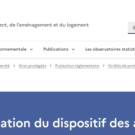
ment, de l’aménagement et du logement
Re
ronnementale
Publications
Les observatoires statist
ersité
Aires protégées
Protection réglementaire
Arrêtés de pro
ation du dispositif des 