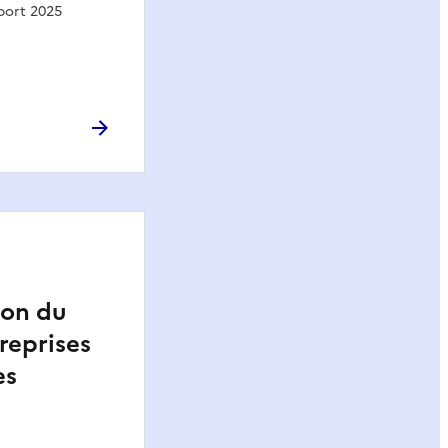
port 2025
ion du
treprises
es