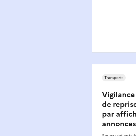
Transports
Vigilance
de reprise
par affic
annonces 
Soyez vigilants f