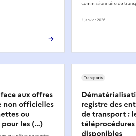
commissionnaire de trans
4 janvier 2026
Transports
 face aux offres
Dématérialisat
 non officielles
registre des en
hettes ou
de transport : l
pour les (…)
téléprocédures
disponibles
ace aux offres de reprise