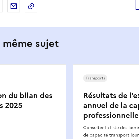
 Facebook
er sur X
Partager sur LinkedIn
Partager par email
Copier le lien de la page dans le presse-pap
e même sujet
Transports
on du bilan des
Résultats de l
s 2025
annuel de la ca
professionnell
Consulter la liste des laur
de capacité transport lour