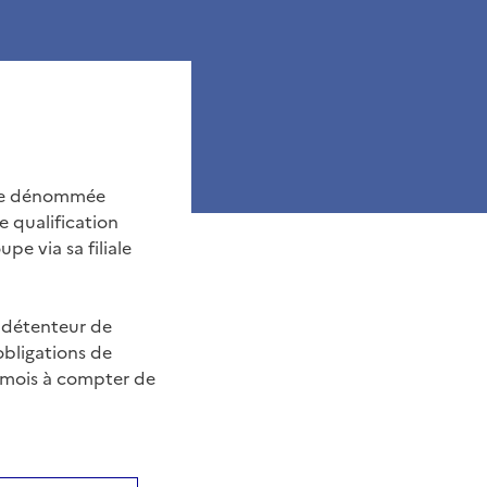
ire dénommée
de qualification
pe via sa filiale
n détenteur de
 obligations de
e mois à compter de