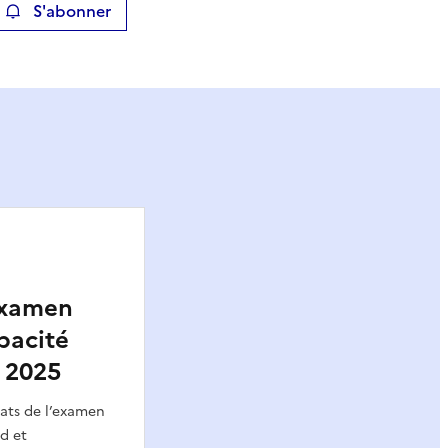
S'abonner
ier
’examen
pacité
e 2025
éats de l’examen
d et