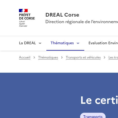
DREAL Corse
PRÉFET
DE CORSE
Direction régionale de l’environne
La DREAL
Thématiques
Evaluation Envi
Accueil
Thématiques
Transports et véhicules
Les tr
Le cert
Transports