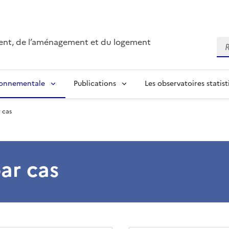
ment, de l’aménagement et du logement
Re
ronnementale
Publications
Les observatoires statist
 cas
ar cas