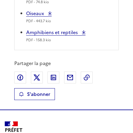
PDF
- 74.8 kio
Oiseaux
PDF
- 443.7 kio
Amphibiens et reptiles
PDF
- 158.3 kio
Partager la page
Partager sur Facebook
Partager sur X
Partager sur LinkedIn
Partager par email
Copier le lien de 
S'abonner
PRÉFET