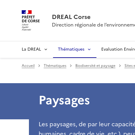
DREAL Corse
PRÉFET
DE CORSE
Direction régionale de l’environne
La DREAL
Thématiques
Evaluation Envi
Accueil
Thématiques
Biodiversité et paysage
Sites 
Paysages
Les paysages, de par leur capacité
humaines, cadre de vie, etc.), peu