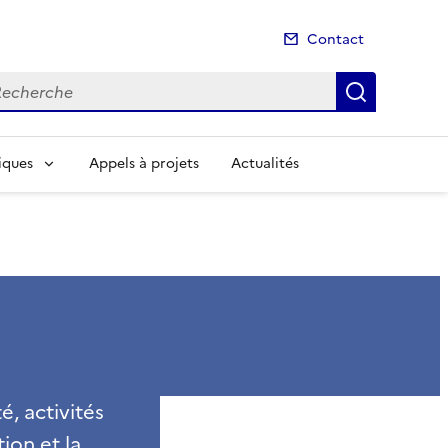
Contact
cherche
Recherch
iques
Appels à projets
Actualités
é, activités
ion et la