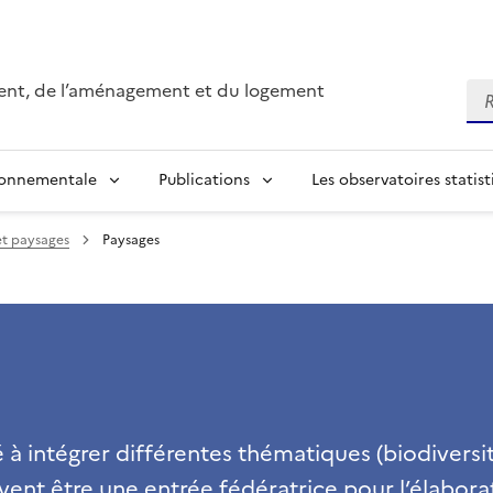
ment, de l’aménagement et du logement
Re
ronnementale
Publications
Les observatoires statist
et paysages
Paysages
 à intégrer différentes thématiques (biodiversit
vent être une entrée fédératrice pour l’élaborat