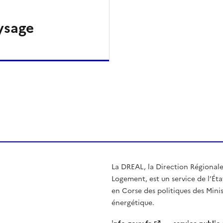
ysage
ien de la page dans le presse-papier
La DREAL, la Direction Régional
Logement, est un service de l’Éta
en Corse des politiques des Mini
énergétique.