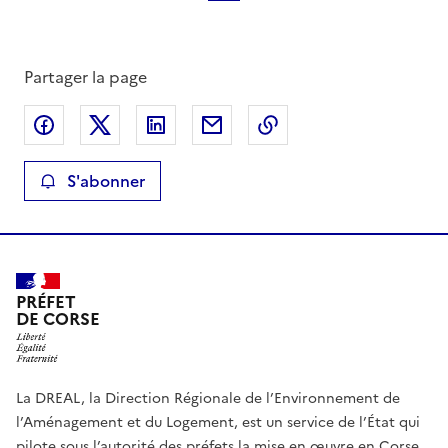
Partager la page
Partager sur Facebook
Partager sur X
Partager sur LinkedIn
Partager par email
Copier le lien de la 
S'abonner
PRÉFET
DE CORSE
La DREAL, la Direction Régionale de l’Environnement de
l’Aménagement et du Logement, est un service de l’État qui
pilote sous l’autorité des préfets la mise en œuvre en Corse