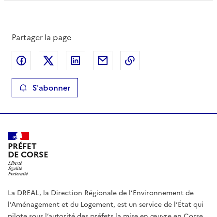
Partager la page
Partager sur Facebook
Partager sur X
Partager sur LinkedIn
Partager par email
Copier le lien de la 
S'abonner
PRÉFET
DE CORSE
La DREAL, la Direction Régionale de l’Environnement de
l’Aménagement et du Logement, est un service de l’État qui
pilote sous l’autorité des préfets la mise en œuvre en Corse