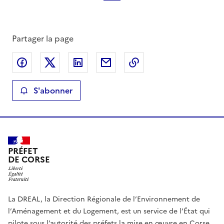
Partager la page
Partager sur Facebook
Partager sur X
Partager sur LinkedIn
Partager par email
Copier le lien de la 
S'abonner
PRÉFET
DE CORSE
La DREAL, la Direction Régionale de l’Environnement de
l’Aménagement et du Logement, est un service de l’État qui
pilote sous l’autorité des préfets la mise en œuvre en Corse